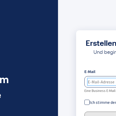
Erstelle
Und begin
E-Mail
em
Eine Business E-Mail-
e
Ich stimme de