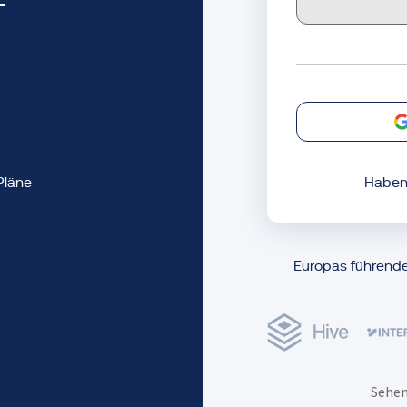
-
Pläne
Haben
Europas führend
Sehen